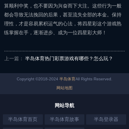
算顺利中奖，也不要因为兴奋而下大注。这些行为一般
都会导致无法挽回的后果，甚至流失全部的本金。保持
理性，才是容易累积运气的心法，将四星彩这个游戏熟
练掌握在手，逐渐进步、成为一位四星彩大师！
上一篇：
半岛体育热门彩票游戏有哪些？怎么玩？
Copyright ©2018-2024
半岛体育
All Rights Reserved.
网站地图
网站导航
半岛体育首页
半岛体育故事
半岛登录器