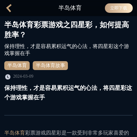
半岛体育
立即下载
半岛体育彩票游戏之四星彩，如何提高
胜率？
保持理性，才是容易累积运气的心法，将四星彩这个游
戏掌握在手
半岛体育
半岛体育故事
2024-03-09
保持理性，才是容易累积运气的心法，将四星彩这
个游戏掌握在手
半岛体育
彩票游戏四星彩是一款受到非常多玩家喜爱的